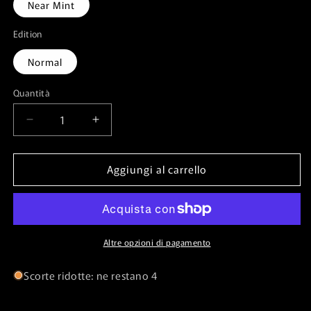
Near Mint
Edition
Normal
Quantità
Quantità
Diminuisci
Aumenta
quantità
quantità
per
per
Aggiungi al carrello
Unnatural
Unnatural
Moonrise⁣
Moonrise⁣
-
-
Innistrad:
Innistrad:
Midnight
Midnight
Hunt⁣
Hunt⁣
Altre opzioni di pagamento
(Uncommon)⁣
(Uncommon)⁣
[247]
[247]
Scorte ridotte: ne restano 4