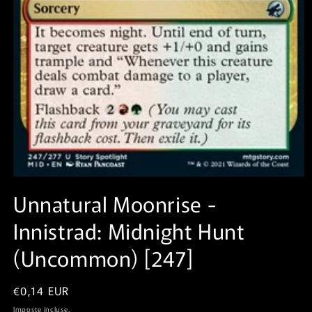
Apri
contenuti
Unnatural Moonrise⁣ -
multimediali
1
Innistrad: Midnight Hunt⁣
in
finestra
modale
(Uncommon)⁣ [247]
Prezzo
€0,14 EUR
di
Imposte incluse.