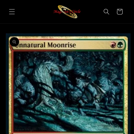
Vai
direttamente
Carrello
ai contenuti
Passa alle
informazioni
sul prodotto