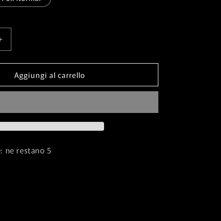
Aumenta
quantità
per
Aggiungi al carrello
Thick-
Skinned
Goblin⁣
-
Time
Spiral
⁣
Remastered⁣
⁣
(Uncommon)⁣
e: ne restano 5
[196]