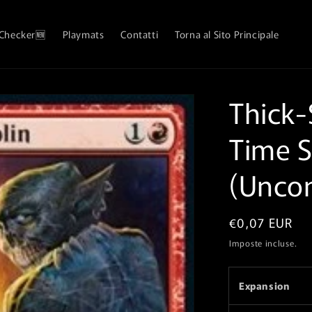
 Checker🆕
Playmats
Contatti
Torna al Sito Principale
Thick-
Time S
(Unco
Prezzo
€0,07 EUR
di
Imposte incluse.
listino
Expansion