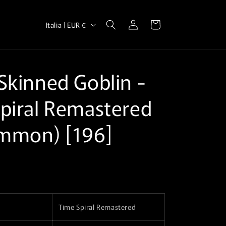
P
Accedi
Carrello
Italia | EUR €
a
e
s
Skinned Goblin⁣ -
e
/
piral Remastered⁣
A
mmon)⁣ [196]
r
e
a
g
e
o
Time Spiral Remastered
g