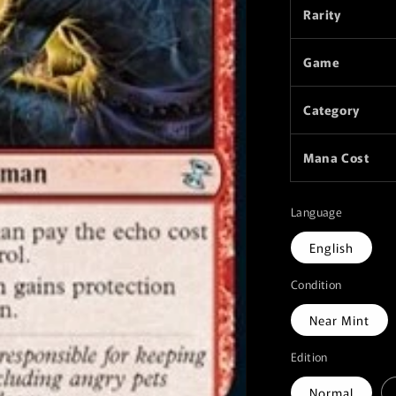
Rarity
Game
Category
Mana Cost
Language
English
Condition
Near Mint
Edition
Normal