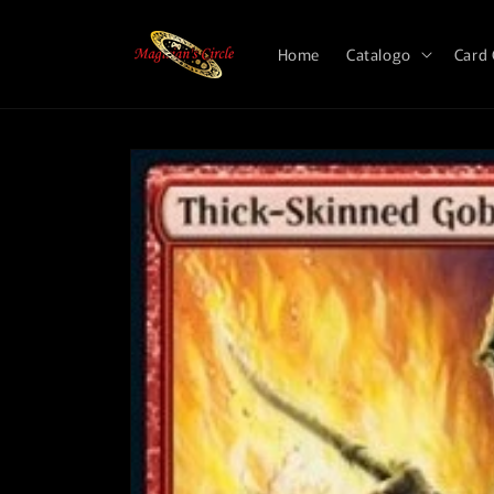
Vai
direttamente
ai contenuti
Home
Catalogo
Card
Passa alle
informazioni
sul prodotto