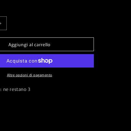
Aumenta
quantità
per
Aggiungi al carrello
#39;s
Sheoldred&#39;s
⁣
Headcleaver⁣
-
Phyrexia:
All
Will
Altre opzioni di pagamento
Be
One⁣
: ne restano 3
(Common)⁣
[109]