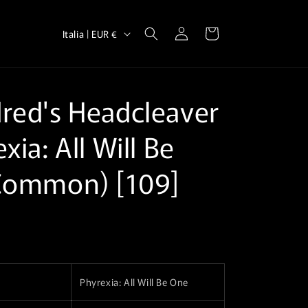
P
Accedi
Carrello
Italia | EUR €
a
e
s
red's Headcleaver⁣
e
/
xia: All Will Be
A
Common)⁣ [109]
r
e
a
g
e
o
Phyrexia: All Will Be One
g