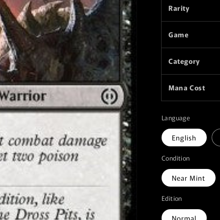
Rarity
Game
Category
Mana Cost
Language
English
Condition
Near Mint
Edition
Normal