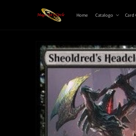
Vai
direttamente
ai contenuti
Home
Catalogo
Card
Passa alle
informazioni
sul prodotto