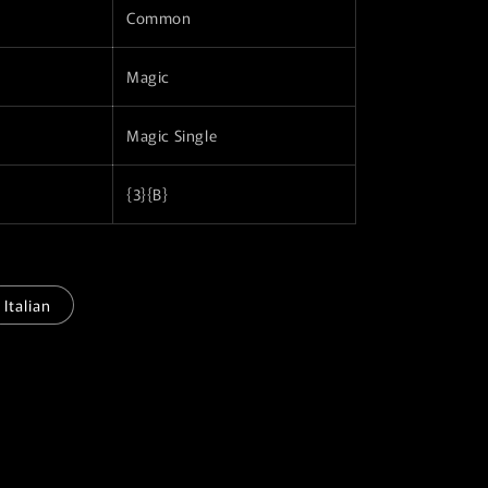
Common
r
a
Magic
f
i
Magic Single
c
a
{3}{B}
Italian