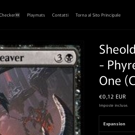
 Checker🆕
Playmats
Contatti
Torna al Sito Principale
Sheold
- Phyre
One⁣ (
Prezzo
€0,12 EUR
di
Imposte incluse.
listino
Expansion