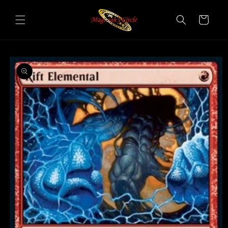
Vai
direttamente
Carrello
ai contenuti
Passa alle
informazioni
sul prodotto