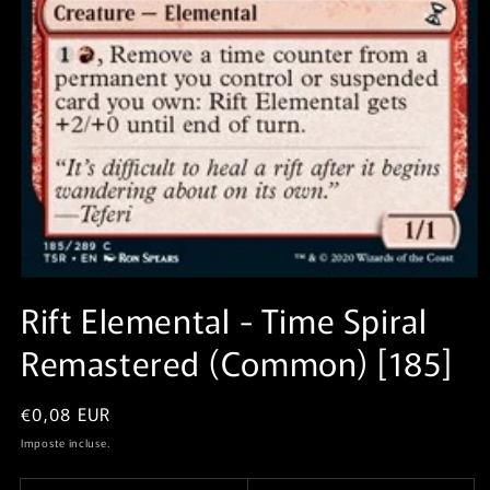
Apri
contenuti
Rift Elemental⁣ - Time Spiral
multimediali
1
Remastered⁣ (Common)⁣ [185]
in
finestra
modale
Prezzo
€0,08 EUR
di
Imposte incluse.
listino