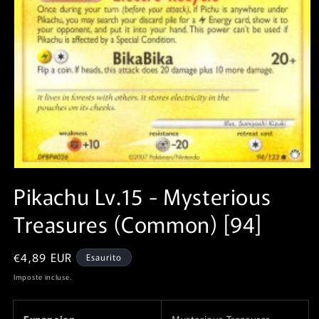
Apri
contenuti
Pikachu Lv.15⁣ - Mysterious
multimediali
1
Treasures⁣ (Common)⁣ [94]
in
finestra
modale
Prezzo
€4,89 EUR
Esaurito
di
Imposte incluse.
listino
Expansion
Mysterious Treasures