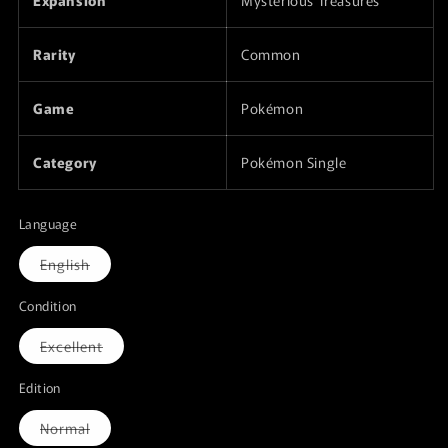
Rarity
Common
Game
Pokémon
Category
Pokémon Single
Language
Variante
English
esaurita
o
non
Condition
disponibile
Variante
Excellent
esaurita
o
non
Edition
disponibile
Variante
Normal
esaurita