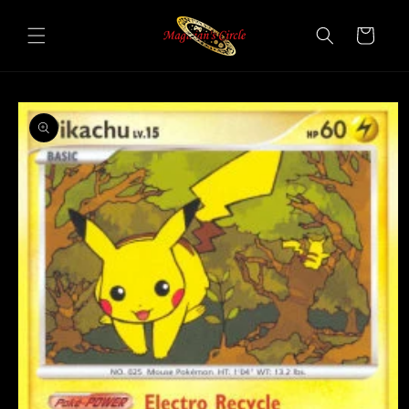
Vai
direttamente
Carrello
ai contenuti
Passa alle
informazioni
sul prodotto