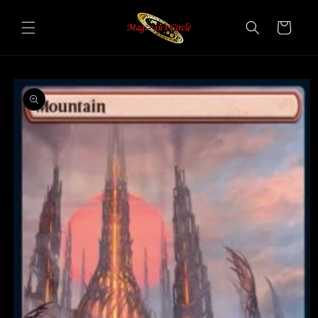
Vai
direttamente
Carrello
ai contenuti
Passa alle
informazioni
sul prodotto