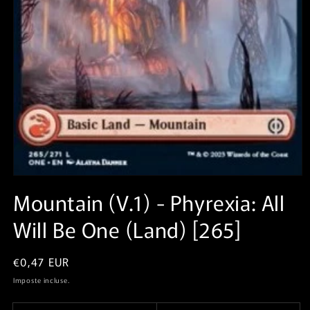
Apri
contenuti
Mountain (V.1)⁣ - Phyrexia: All
multimediali
1
Will Be One⁣ (Land)⁣ [265]
in
finestra
modale
Prezzo
€0,47 EUR
di
Imposte incluse.
listino