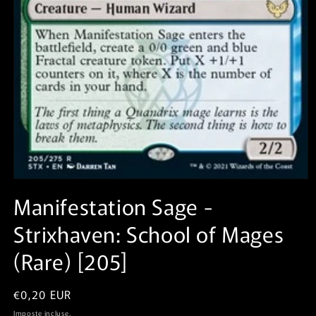
Apri
contenuti
Manifestation Sage⁣ -
multimediali
1
Strixhaven: School of Mages⁣
in
finestra
modale
(Rare)⁣ [205]
Prezzo
€0,20 EUR
di
Imposte incluse.