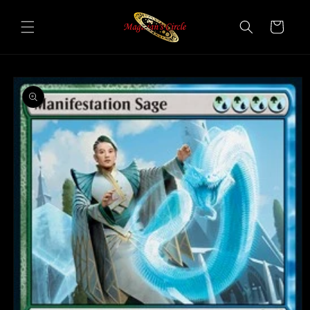
Vai
direttamente
Carrello
ai contenuti
Passa alle
informazioni
sul prodotto