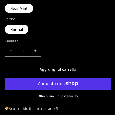
Near Mint
Edition
Normal
Quantità
Quantità
Diminuisci
Aumenta
quantità
quantità
per
per
Aggiungi al carrello
Manifestation
Manifestation
Sage⁣
Sage⁣
-
-
Strixhaven:
Strixhaven:
School
School
of
of
Altre opzioni di pagamento
Mages⁣
Mages⁣
(Rare)⁣
(Rare)⁣
Scorte ridotte: ne restano 5
[205]
[205]