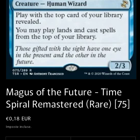
Apri
contenuti
Magus of the Future⁣ - Time
multimediali
1
Spiral Remastered⁣ (Rare)⁣ [75]
in
finestra
modale
Prezzo
€0,18 EUR
di
Imposte incluse.
listino