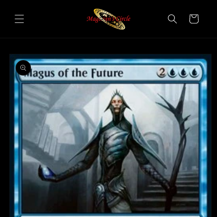
Vai
direttamente
Carrello
ai contenuti
Passa alle
informazioni
sul prodotto