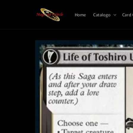
Vai
direttamente
ai contenuti
Home
Catalogo
Card
Passa alle
informazioni
sul prodotto