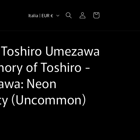
P
Accedi
Carrello
Italia | EUR €
a
e
s
f Toshiro Umezawa
e
/
ory of Toshiro⁣ -
A
awa: Neon
r
e
y⁣ (Uncommon)⁣
a
g
e
o
g