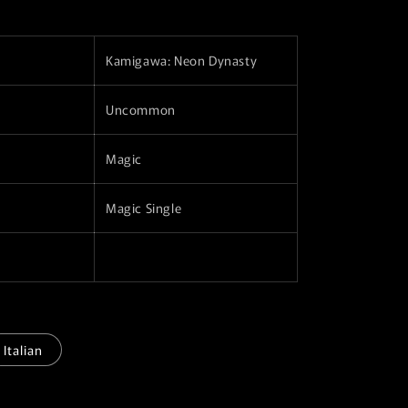
r
a
Kamigawa: Neon Dynasty
f
i
Uncommon
c
Magic
a
Magic Single
Italian