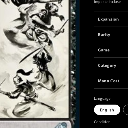
di
Imposte incluse.
listino
Expansion
Rarity
Game
Category
Mana Cost
Language
English
Condition