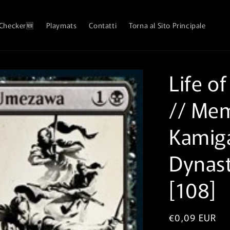
 Checker🆕
Playmats
Contatti
Torna al Sito Principale
Life o
// Mem
Kamig
Dynast
[108]
Prezzo
€0,09 EUR