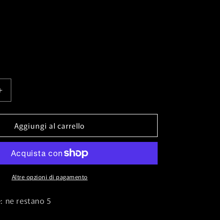
Aumenta
quantità
per
Aggiungi al carrello
Life
of
Toshiro
Umezawa
//
Memory
Altre opzioni di pagamento
of
Toshiro⁣
e: ne restano 5
-
Kamigawa: