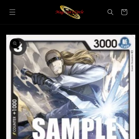
Vai
direttamente
Carrello
ai contenuti
Passa alle
informazioni
sul prodotto