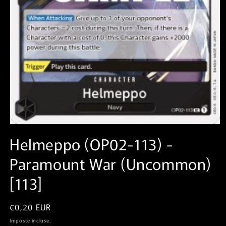
Apri
contenuti
Helmeppo (OP02-113)⁣ -
multimediali
1
Paramount War⁣ (Uncommon)⁣
in
finestra
modale
[113]
Prezzo
€0,20 EUR
di
Imposte incluse.