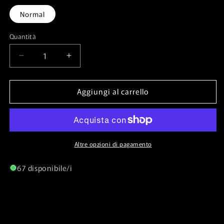
Normal
Quantità
Quantità
Diminuisci
Aumenta
quantità
quantità
per
per
Aggiungi al carrello
Helmeppo
Helmeppo
(OP02-
(OP02-
113)⁣
113)⁣
-
-
Paramount
Paramount
War⁣
War⁣
Altre opzioni di pagamento
(Uncommon)⁣
(Uncommon)⁣
[113]
[113]
67 disponibile/i