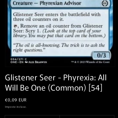
Apri
contenuti
Glistener Seer⁣ - Phyrexia: All
multimediali
1
Will Be One⁣ (Common)⁣ [54]
in
finestra
modale
Prezzo
€0,09 EUR
di
Imposte incluse.
listino