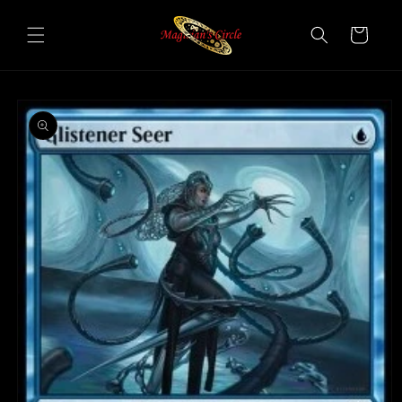
Vai
direttamente
Carrello
ai contenuti
Passa alle
informazioni
sul prodotto