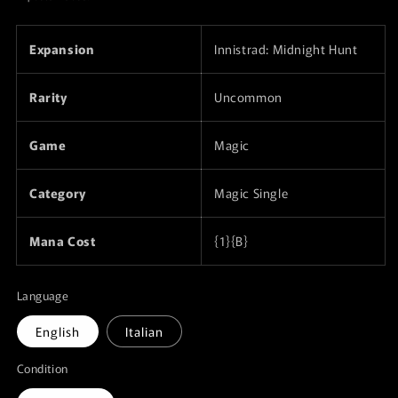
listino
Expansion
Innistrad: Midnight Hunt
Rarity
Uncommon
Game
Magic
Category
Magic Single
Mana Cost
{1}{B}
Language
English
Italian
Condition