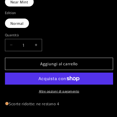
Near Mint
Edition
Normal
Quantità
Quantità
Diminuisci
Aumenta
quantità
quantità
per
per
Aggiungi al carrello
Ghoulish
Ghoulish
Procession⁣
Procession⁣
-
-
Innistrad:
Innistrad:
Midnight
Midnight
Hunt⁣
Hunt⁣
Altre opzioni di pagamento
(Uncommon)⁣
(Uncommon)⁣
[102]
[102]
Scorte ridotte: ne restano 4