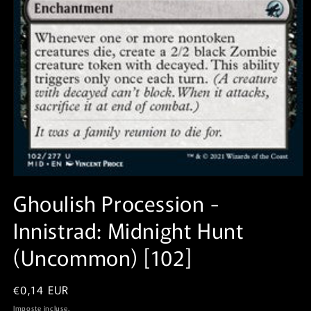
Apri
contenuti
Ghoulish Procession⁣ -
multimediali
1
Innistrad: Midnight Hunt⁣
in
finestra
modale
(Uncommon)⁣ [102]
Prezzo
€0,14 EUR
di
Imposte incluse.