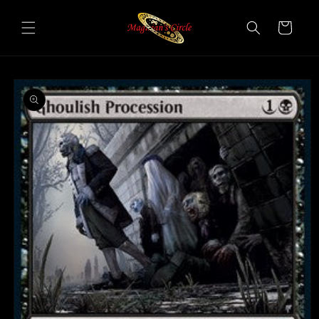
Vai
direttamente
Carrello
ai contenuti
Passa alle
informazioni
sul prodotto