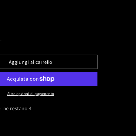
Aumenta
quantità
per
Aggiungi al carrello
Fynn,
the
Fangbearer
(V.1)⁣
-
Multiverse
Altre opzioni di pagamento
Legends⁣
⁣
(Uncommon)⁣
e: ne restano 4
[26]