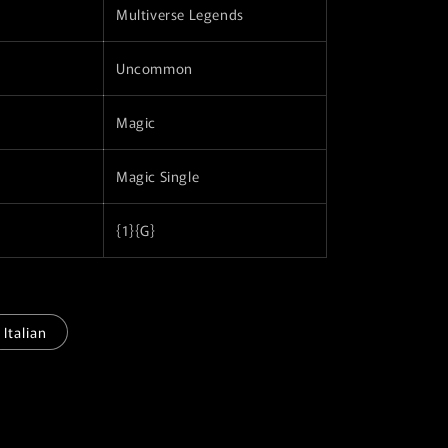
Multiverse Legends
r
a
Uncommon
f
i
Magic
c
Magic Single
a
{1}{G}
Italian