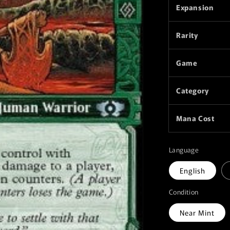
Expansion
Rarity
Game
Category
Mana Cost
Language
English
Condition
Near Mint