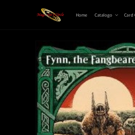
Vai
direttamente
ai contenuti
Home
Catalogo
Card
Passa alle
informazioni
sul prodotto