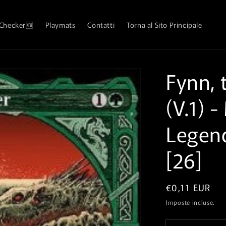
 Checker🆕
Playmats
Contatti
Torna al Sito Principale
Fynn, 
(V.1)⁣ 
Legen
[26]
Prezzo
€0,11 EUR
di
Imposte incluse.
listino