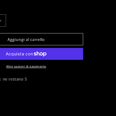
Aumenta
quantità
per
Aggiungi al carrello
Frenzied
Raider⁣
-
Kaldheim⁣
⁣
(Uncommon)⁣
[137]
Altre opzioni di pagamento
e: ne restano 5