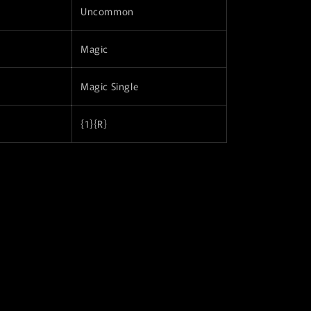
Uncommon
r
a
Magic
f
i
Magic Single
c
a
{1}{R}