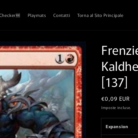
 Checker🆕
Playmats
Contatti
Torna al Sito Principale
Frenzie
Kaldh
[137]
Prezzo
€0,09 EUR
di
Imposte incluse.
listino
Expansion