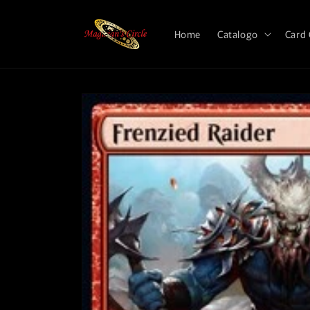
Vai
direttamente
ai contenuti
Home
Catalogo
Card
Passa alle
informazioni
sul prodotto