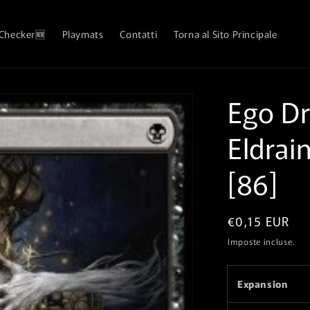
 Checker🆕
Playmats
Contatti
Torna al Sito Principale
Ego Dra
Eldrai
[86]
Prezzo
€0,15 EUR
di
Imposte incluse.
listino
Expansion