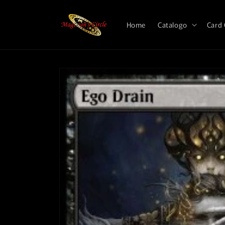
Vai
direttamente
ai contenuti
Home
Catalogo
Card
Passa alle
informazioni
sul prodotto