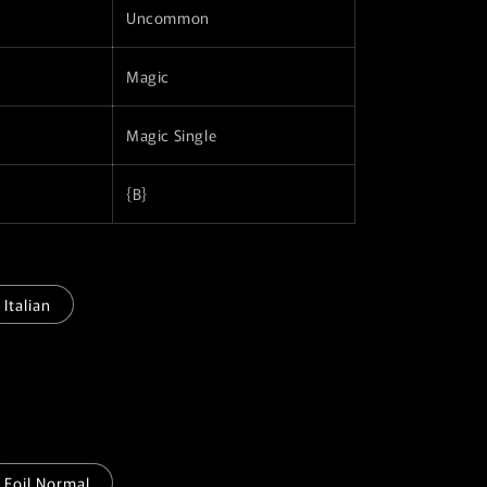
Uncommon
r
a
Magic
f
i
Magic Single
c
a
{B}
Italian
Foil Normal