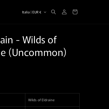
P
Accedi
Carrello
Italia | EUR €
a
e
s
in⁣ - Wilds of
e
/
ne⁣ (Uncommon)⁣
A
r
e
a
g
e
o
Wilds of Eldraine
g