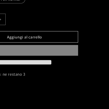
Aumenta
quantità
per
Aggiungi al carrello
Ego
Drain⁣
-
Wilds
of
Eldraine⁣
⁣
(Uncommon)⁣
[86]
: ne restano 3