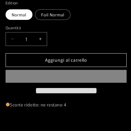
Edition
Normal
Foil Normal
Quantità
Quantità
Diminuisci
Aumenta
quantità
quantità
per
per
Aggiungi al carrello
Craven
Craven
Hulk⁣
Hulk⁣
-
-
Kaldheim⁣
Kaldheim⁣
(Common)⁣
(Common)⁣
[127]
[127]
Scorte ridotte: ne restano 4