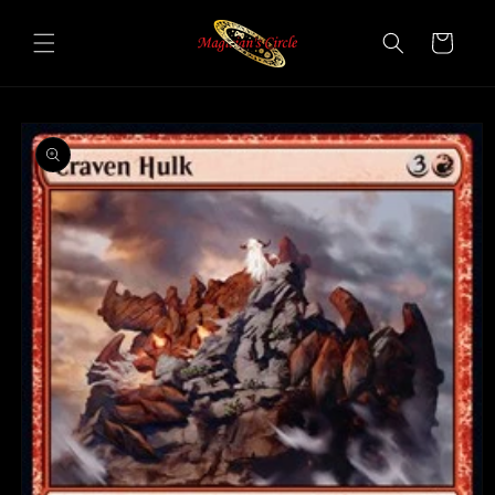
Vai
direttamente
Carrello
ai contenuti
Passa alle
informazioni
sul prodotto