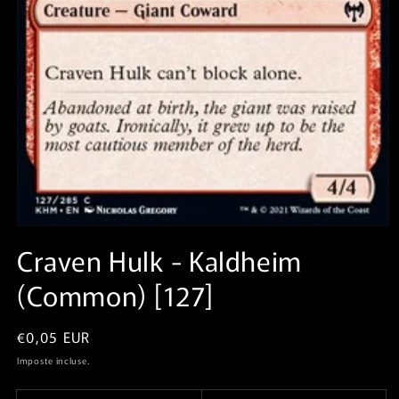
Apri
contenuti
Craven Hulk⁣ - Kaldheim⁣
multimediali
1
(Common)⁣ [127]
in
finestra
modale
Prezzo
€0,05 EUR
di
Imposte incluse.
listino