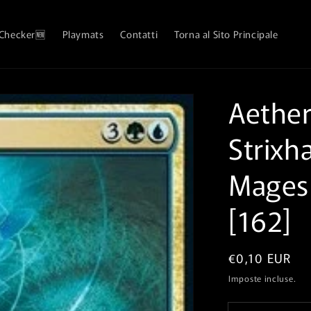
 Checker🆕
Playmats
Contatti
Torna al Sito Principale
Aether 
Strixh
Mages
[162]
Prezzo
€0,10 EUR
di
Imposte incluse.
listino