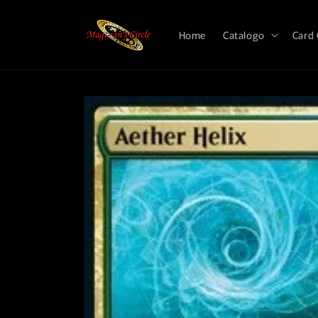
Vai
direttamente
ai contenuti
Home
Catalogo
Card
Passa alle
informazioni
sul prodotto