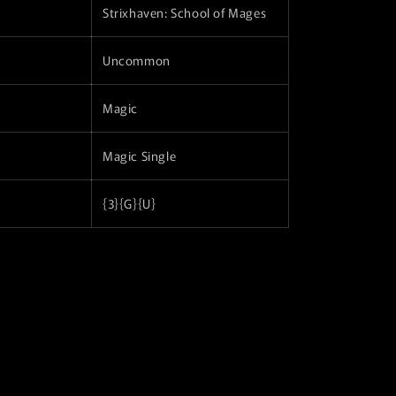
Strixhaven: School of Mages
r
a
Uncommon
f
i
Magic
c
Magic Single
a
{3}{G}{U}